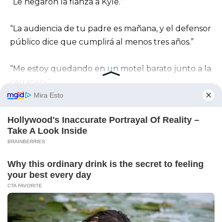
“Le negaron la fianza a Kyle.”
“La audiencia de tu padre es mañana, y el defensor
público dice que cumplirá al menos tres años.”
“Me estoy quedando en un motel barato junto a la
carretera.”
“No nos queda nada.”
“Por favor, Austin… tienes millones.”
“Compra la casa de nuevo para mí.”
“Dale a tu madre un lugar donde dormir.”
Con suavidad, pero con firmeza, retiré sus manos