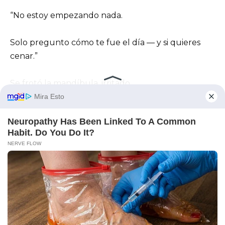
“No estoy empezando nada.
Solo pregunto cómo te fue el día — y si quieres
cenar.”
Se frotó la mandíbula, irritado.
“Nada.
La gente es simplemente molesta.
Exagerada.”
Esperé.
“Esa camarera conoce a alguien”, dijo finalmente.