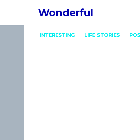
Skip
Wonderful
to
content
INTERESTING
LIFE STORIES
POS