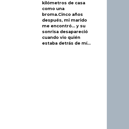
kilómetros de casa
como una
broma.Cinco años
después, mi marido
me encontró… y su
sonrisa desapareció
cuando vio quién
estaba detrás de mí…