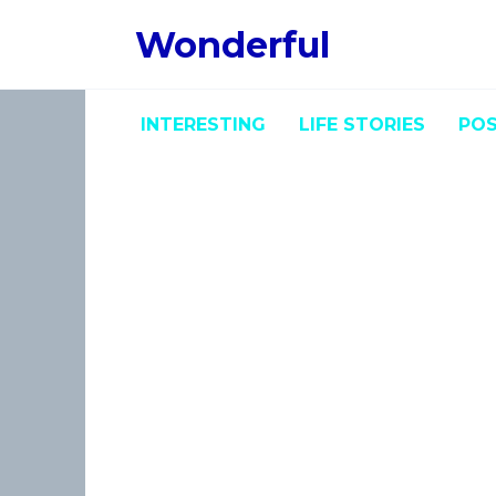
Skip
Wonderful
to
content
INTERESTING
LIFE STORIES
POS