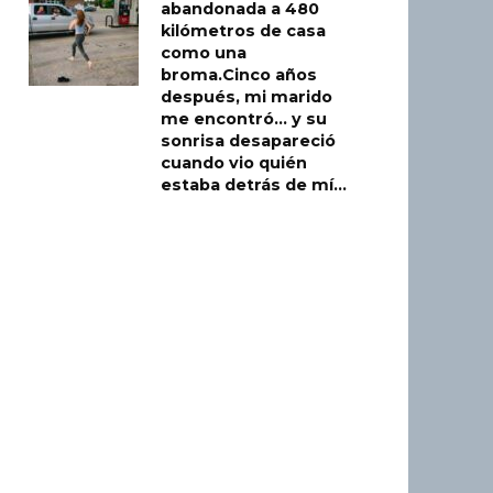
abandonada a 480
kilómetros de casa
como una
broma.Cinco años
después, mi marido
me encontró… y su
sonrisa desapareció
cuando vio quién
estaba detrás de mí…