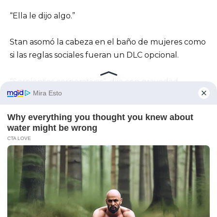
“Ella le dijo algo.”
Stan asomó la cabeza en el baño de mujeres como
si las reglas sociales fueran un DLC opcional.
“Serpientes corporativas”, dijo con gravedad,
“hacen exactamente esto.
Siembran duda.
Destruyen lo que las asusta.”
“No tenemos una relación”, dijo Camille
automáticamente.
Stan la miró.