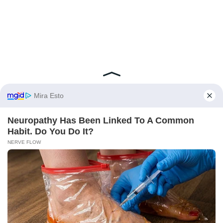
“Dijo que su madre solía susurrar: ‘Si pasa algo,
encuentra a Elaine.
Ella te protegerá de él’.”
“¿De quién?”, pregunté, ya preparándome para lo
peor.