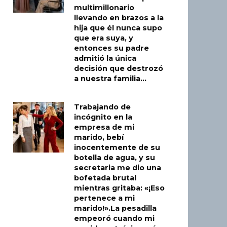
multimillonario
llevando en brazos a la
hija que él nunca supo
que era suya, y
entonces su padre
admitió la única
decisión que destrozó
a nuestra familia…
Trabajando de
incógnito en la
empresa de mi
marido, bebí
inocentemente de su
botella de agua, y su
secretaria me dio una
bofetada brutal
mientras gritaba: «¡Eso
pertenece a mi
marido!».La pesadilla
empeoró cuando mi