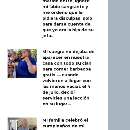
marido entró, ignoró
mi labio sangrante y
me ordenó que le
pidiera disculpas, solo
para darse cuenta de
que yo era la hija de su
jefa…
Mi suegra no dejaba de
aparecer en nuestra
casa con todo su clan
para comer barbacoa
gratis — cuando
volvieron a llegar con
las manos vacías el 4
de julio, decidí
servirles una lección
en su lugar…
Mi familia celebró el
cumpleaños de mi