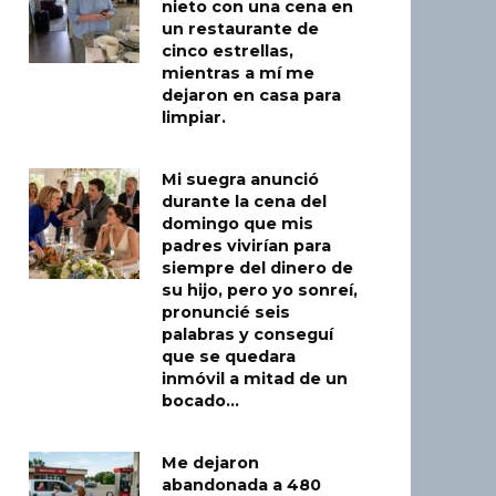
nieto con una cena en
un restaurante de
cinco estrellas,
mientras a mí me
dejaron en casa para
limpiar.
Mi suegra anunció
durante la cena del
domingo que mis
padres vivirían para
siempre del dinero de
su hijo, pero yo sonreí,
pronuncié seis
palabras y conseguí
que se quedara
inmóvil a mitad de un
bocado…
Me dejaron
abandonada a 480