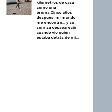
kilómetros de casa
como una
broma.Cinco años
después, mi marido
me encontró… y su
sonrisa desapareció
cuando vio quién
estaba detrás de mí…