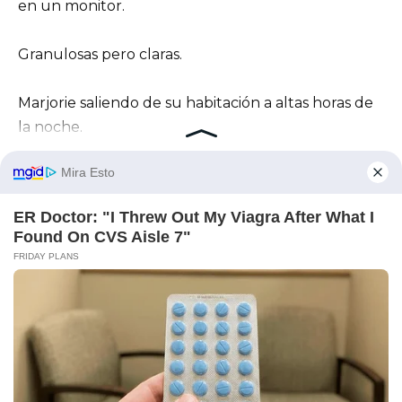
en un monitor.
Granulosas pero claras.
Marjorie saliendo de su habitación a altas horas de
la noche.
Marjorie entrando en mi habitación.
Marjorie inclinándose sobre mi maleta.
Un pequeño objeto oscuro en su mano.
El rostro de Marjorie en la pantalla estaba
tranquilo, casi aburrido — nada que ver con la
mujer sollozante del terminal.