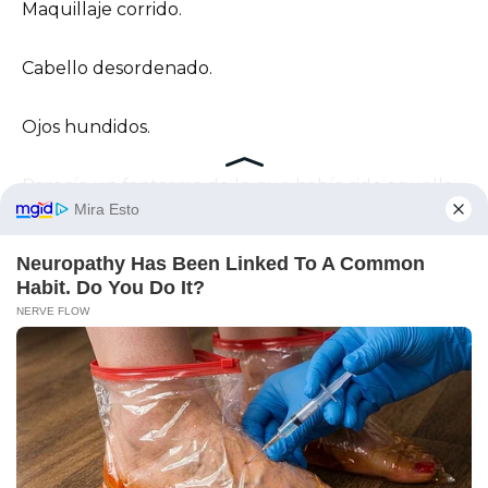
Maquillaje corrido.
Cabello desordenado.
Ojos hundidos.
Parecía un fantasma de lo que había sido aquella
mañana.
Y, de alguna manera, lo era.
Aquella mujer ingenua murió debajo de esa cama.
La que se levantó era otra cosa.
No dormí.