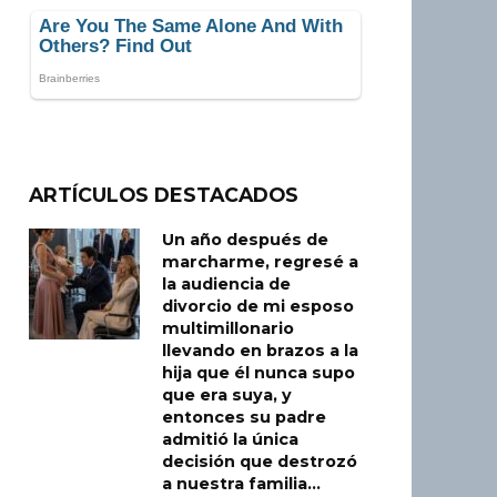
ARTÍCULOS DESTACADOS
Un año después de
marcharme, regresé a
la audiencia de
divorcio de mi esposo
multimillonario
llevando en brazos a la
hija que él nunca supo
que era suya, y
entonces su padre
admitió la única
decisión que destrozó
a nuestra familia…