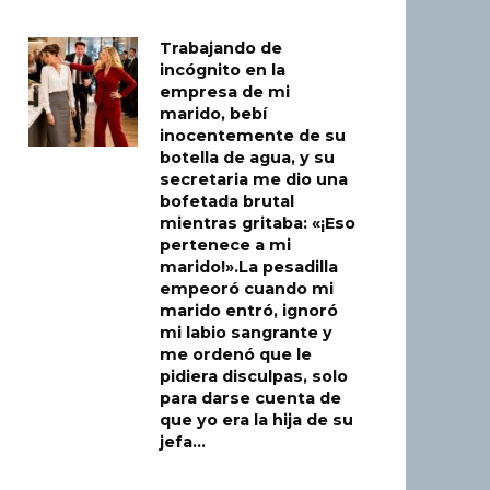
Trabajando de
incógnito en la
empresa de mi
marido, bebí
inocentemente de su
botella de agua, y su
secretaria me dio una
bofetada brutal
mientras gritaba: «¡Eso
pertenece a mi
marido!».La pesadilla
empeoró cuando mi
marido entró, ignoró
mi labio sangrante y
me ordenó que le
pidiera disculpas, solo
para darse cuenta de
que yo era la hija de su
jefa…