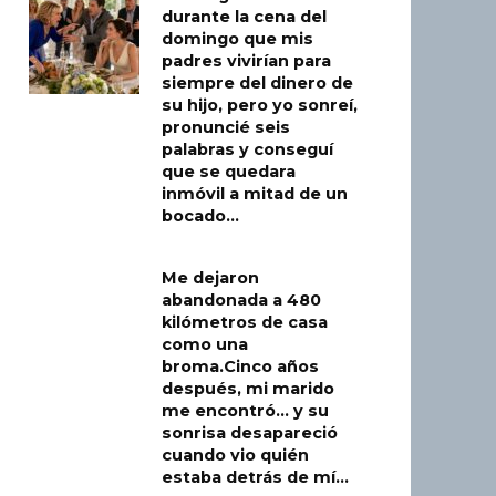
durante la cena del
domingo que mis
padres vivirían para
siempre del dinero de
su hijo, pero yo sonreí,
pronuncié seis
palabras y conseguí
que se quedara
inmóvil a mitad de un
bocado…
Me dejaron
abandonada a 480
kilómetros de casa
como una
broma.Cinco años
después, mi marido
me encontró… y su
sonrisa desapareció
cuando vio quién
estaba detrás de mí…