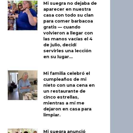
Mi suegra no dejaba de
aparecer en nuestra
casa con todo su clan
para comer barbacoa
gratis — cuando
volvieron a llegar con
las manos vacías el 4
de julio, decidí
servirles una lección
en su lugar…
Mi familia celebró el
cumpleaños de mi
nieto con una cena en
un restaurante de
cinco estrellas,
mientras a mí me
dejaron en casa para
limpiar.
Mi suegra anunció