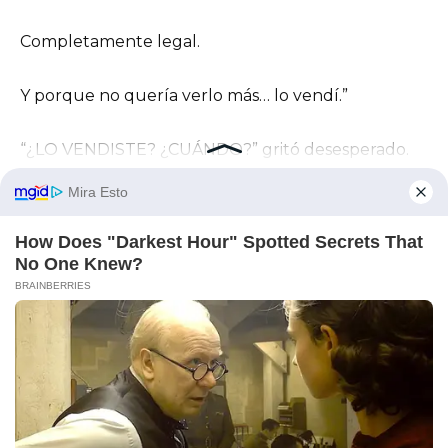
Completamente legal.
Y porque no quería verlo más… lo vendí.”
“¿LO VENDISTE? ¿CUÁNDO?” gritó desesperado.
“Esta mañana. A las 6 a.m.
A un concesionario de autos usados en los
suburbios por una miseria.
El dinero de la venta cubre los tres años de
alquiler que me debes.
Estamos a mano.”