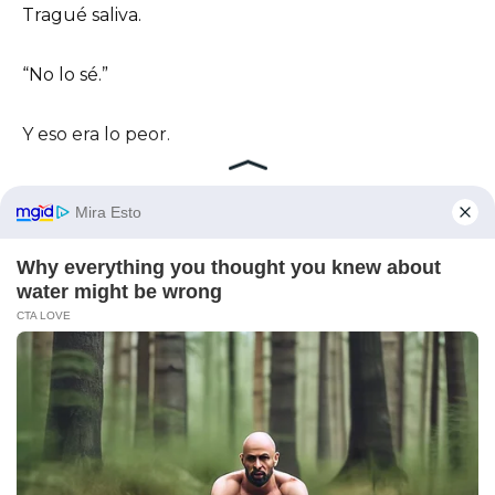
Tragué saliva.
“No lo sé.”
Y eso era lo peor.
No me fui a casa de inmediato.
Conduje hasta el estacionamiento de un
supermercado cercano y me quedé sentada con
el motor apagado, el sobre en mi regazo, mi bolso a
mi lado como si de pronto se hubiera convertido
en un extraño.
Miré la foto de contacto de Ethan en mi teléfono
— su sonrisa fácil, la que antes confiaba sin
pensarlo.