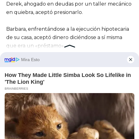
Derek, ahogado en deudas por un taller mecánico
en quiebra, aceptó presionarlo.
Barbara, enfrentándose a la ejecución hipotecaria
de su casa, aceptó dinero diciéndose a sí misma
que era un «préstamo».
Pensaron que Ethan cedería.
En cambio, él lo copió todo y amenazó con
exponer el acuerdo.
Según la declaración de Derek, la confrontación se
volvió violenta en el almacén la mañana en que yo
volvía en avión a casa.
Ethan fue golpeado, no de forma mortal, pero sí