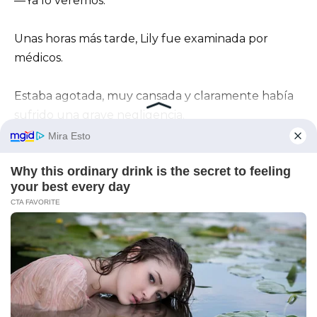
—Ya lo veremos.
Unas horas más tarde, Lily fue examinada por
médicos.
Estaba agotada, muy cansada y claramente había
sufrido una grave negligencia.
Se notificó a los servicios correspondientes.
La vida que Caroline había construido con tanto
cuidado empezó a derrumbarse literalmente ante
sus ojos.
Pero Daniel no pensaba en la venganza.
Para él, solo Lily importaba.