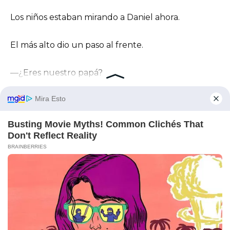
Los niños estaban mirando a Daniel ahora.
El más alto dio un paso al frente.
—¿Eres nuestro papá?
La pregunta inocente atravesó el corazón de
Daniel.
Se arrodilló lentamente frente a ellos.
Por primera vez, los vio de cerca.
Tres caritas idénticas.
Tres pares de ojos curiosos.