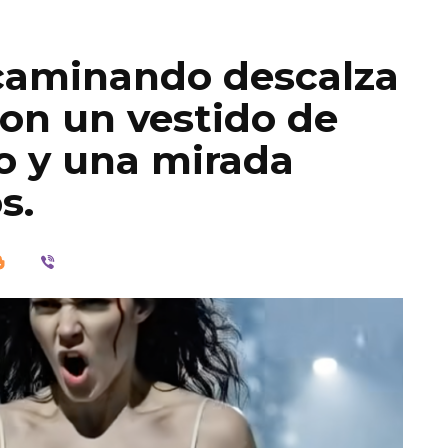
 caminando descalza
con un vestido de
o y una mirada
s.