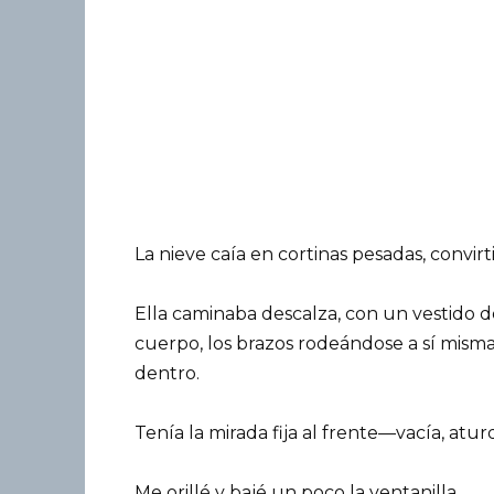
La nieve caía en cortinas pesadas, convi
Ella caminaba descalza, con un vestido 
cuerpo, los brazos rodeándose a sí misma 
dentro.
Tenía la mirada fija al frente—vacía, atur
Me orillé y bajé un poco la ventanilla.