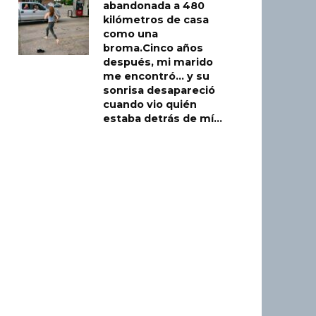
abandonada a 480
kilómetros de casa
como una
broma.Cinco años
después, mi marido
me encontró… y su
sonrisa desapareció
cuando vio quién
estaba detrás de mí…