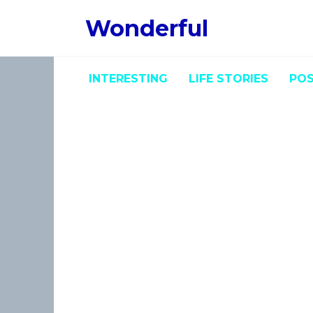
Skip
Wonderful
to
content
INTERESTING
LIFE STORIES
POS