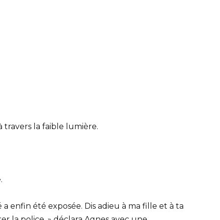
 travers la faible lumière.
.
 a enfin été exposée. Dis adieu à ma fille et à ta
er la police, » déclara Agnes avec une