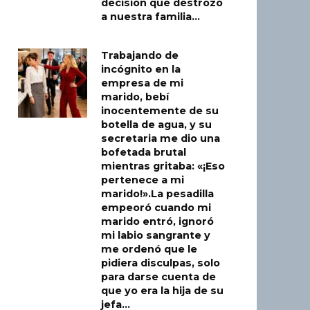
decisión que destrozó
a nuestra familia…
Trabajando de
incógnito en la
empresa de mi
marido, bebí
inocentemente de su
botella de agua, y su
secretaria me dio una
bofetada brutal
mientras gritaba: «¡Eso
pertenece a mi
marido!».La pesadilla
empeoró cuando mi
marido entró, ignoró
mi labio sangrante y
me ordenó que le
pidiera disculpas, solo
para darse cuenta de
que yo era la hija de su
jefa…