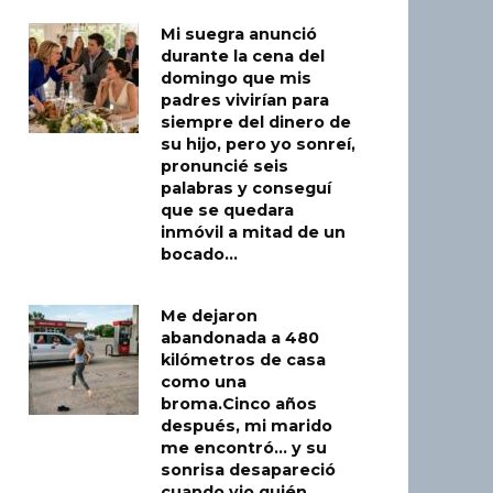
Mi suegra anunció
durante la cena del
domingo que mis
padres vivirían para
siempre del dinero de
su hijo, pero yo sonreí,
pronuncié seis
palabras y conseguí
que se quedara
inmóvil a mitad de un
bocado…
Me dejaron
abandonada a 480
kilómetros de casa
como una
broma.Cinco años
después, mi marido
me encontró… y su
sonrisa desapareció
cuando vio quién