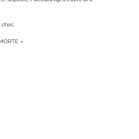
e choc.
 MORTE. »