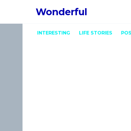
Skip
Wonderful
to
content
INTERESTING
LIFE STORIES
POS