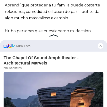
Aprendí que proteger a tu familia puede costarte
relaciones, comodidad e ilusión de paz—but te da
algo mucho más valioso a cambio.
Hubo personas que cuestionaron mi decisión.
Amigos que decían que debía ocuparme de mis
propios asuntos.
Parientes lejanos que creían que “los problemas
matrimoniales deben permanecer privados”.
Escuché cortésmente y luego los ignoré por
completo.
Porque he visto lo que hace el silencio.