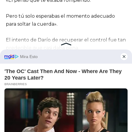
«Él pensó que te estaba rompiendo.
Pero tú solo esperabas el momento adecuado
para soltar la cuerda».
El intento de Darío de recuperar el control fue tan
predecible que casi daba pena.
Me escribió desde otro número: «Podemos
arreglar esto.
Te devuelvo las llaves y lo dejamos así».
Como si las llaves fueran suyas.
Como si «arreglarlo» significara volver a su juego.