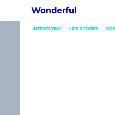
Skip
Wonderful
to
content
INTERESTING
LIFE STORIES
POS