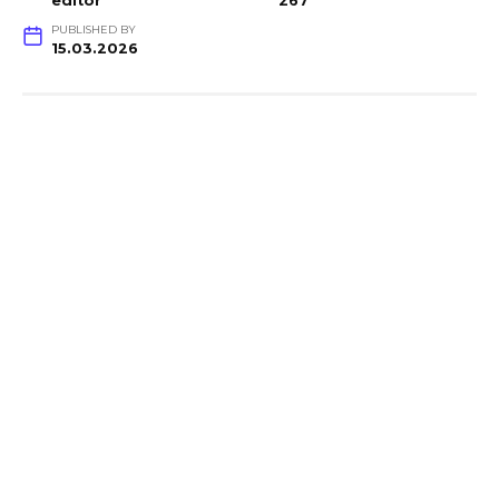
editor
267
PUBLISHED BY
15.03.2026