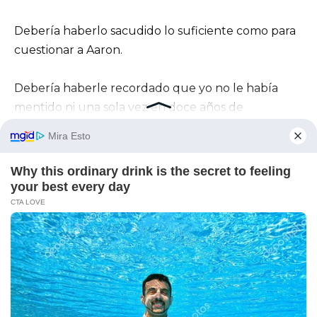
Debería haberlo sacudido lo suficiente como para
cuestionar a Aaron.
Debería haberle recordado que yo no le había
mentido ni una sola vez en doce años de
matrimonio.
En vez de eso, solo se quedó más callado.
Una semana después, Aaron redobló la apuesta.
Lo supe porque Lily, que tenía nueve años y era
mucho más observadora de lo que cualquiera de
nosotros merecía, me preguntó durante el
desayuno: “¿Por qué el tío Aaron dijo que quizá