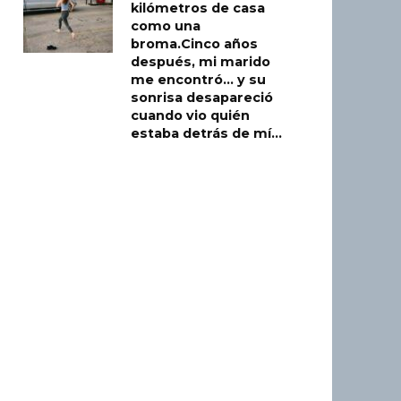
kilómetros de casa
como una
broma.Cinco años
después, mi marido
me encontró… y su
sonrisa desapareció
cuando vio quién
estaba detrás de mí…