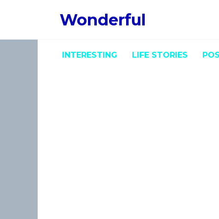
Skip
Wonderful
to
content
INTERESTING
LIFE STORIES
POS