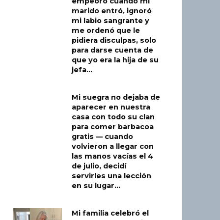
empeoró cuando mi
marido entró, ignoró
mi labio sangrante y
me ordenó que le
pidiera disculpas, solo
para darse cuenta de
que yo era la hija de su
jefa…
Mi suegra no dejaba de
aparecer en nuestra
casa con todo su clan
para comer barbacoa
gratis — cuando
volvieron a llegar con
las manos vacías el 4
de julio, decidí
servirles una lección
en su lugar…
Mi familia celebró el