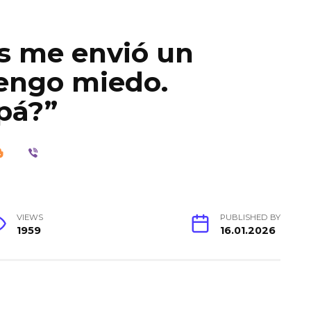
os me envió un
tengo miedo.
pá?”
VIEWS
PUBLISHED BY
1959
16.01.2026