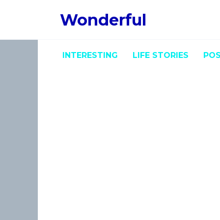
Skip
Wonderful
to
content
INTERESTING
LIFE STORIES
POS