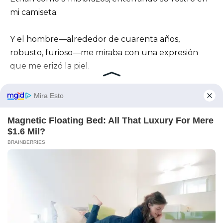
mi camiseta.
Y el hombre—alrededor de cuarenta años,
robusto, furioso—me miraba con una expresión
que me erizó la piel.
Pero ahora no estaba indefensa.
Con testigos al descubierto, con el secreto del
cobertizo expuesto, la mentira en la que Megan
había estado atrapada se desmoronó.
Las cajas dentro del cobertizo—finalmente visibles
—estaban llenas de electrónicos aún en sus
empaques.