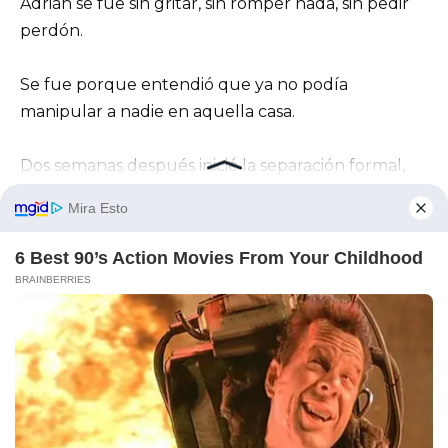
Adrián se fue sin gritar, sin romper nada, sin pedir
perdón.
Se fue porque entendió que ya no podía
manipular a nadie en aquella casa.
Dos semanas después inicié la separación formal,
bloqueé su acceso a nuestras cuentas compartidas
y entregué toda la documentación.
Carmen cumplió su palabra y declaró sobre lo que
había oído aquella noche.
No lo hizo por mí.
Lo hizo por su nieta… y quizá por vergüenza de
haber protegido durante demasiado tiempo a un