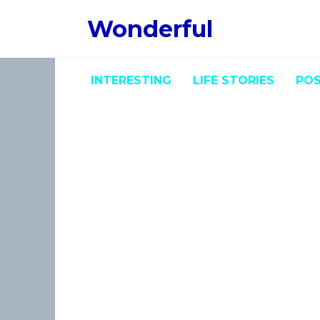
Skip
Wonderful
to
content
INTERESTING
LIFE STORIES
POS