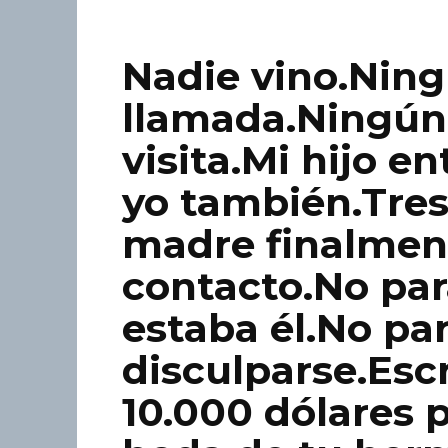
Nadie vino.Nin
llamada.Ningún
visita.Mi hijo en
yo también.Tres
madre finalmen
contacto.No pa
estaba él.No pa
disculparse.Escr
10.000 dólares p