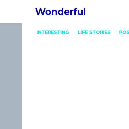
Skip
Wonderful
to
content
INTERESTING
LIFE STORIES
POS