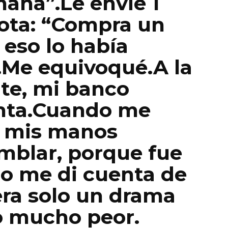
ana”.Le envié 1
ota: “Compra un
 eso lo había
.Me equivoqué.A la
te, mi banco
nta.Cuando me
, mis manos
mblar, porque fue
o me di cuenta de
era solo un drama
go mucho peor.