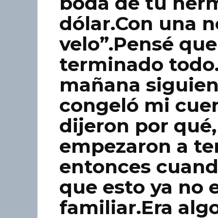
boda de tu herm
dólar.Con una n
velo”.Pensé que
terminado todo
mañana siguien
congeló mi cue
dijeron por qué
empezaron a te
entonces cuand
que esto ya no 
familiar.Era al