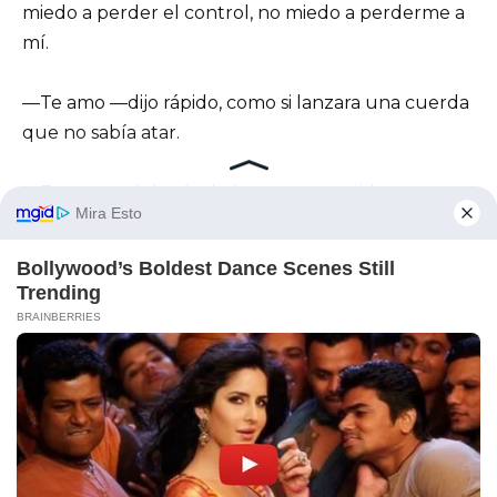
miedo a perder el control, no miedo a perderme a
mí.
—Te amo —dijo rápido, como si lanzara una cuerda
que no sabía atar.
—Entonces deberías haberme protegido en esa
sala —respondí—. En lugar de proteger las
preferencias de tu madre.
Abrió la boca, pero no salió nada que sonara a
responsabilidad.
Y entonces la decisión fue sencilla.
—Se acabó —dije.