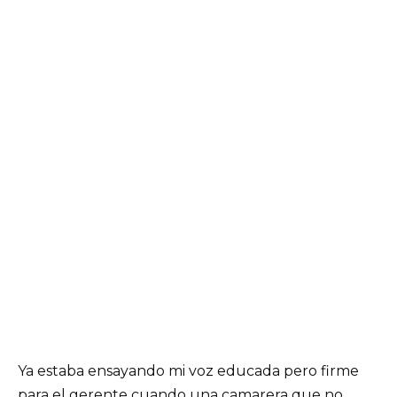
Ya estaba ensayando mi voz educada pero firme
para el gerente cuando una camarera que no